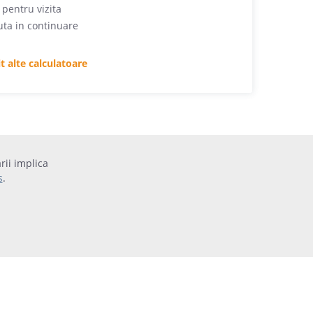
pentru vizita
uta in continuare
t alte calculatoare
rii implica
s
.